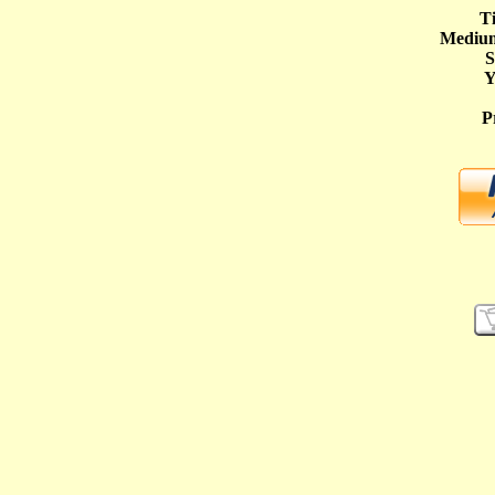
Ti
Medium
S
Y
P