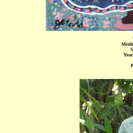
Mediu
S
Year
P