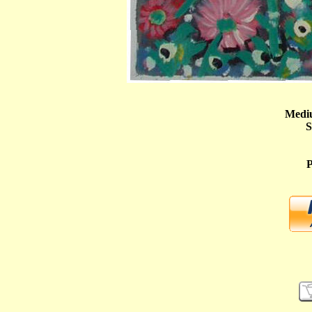
Mediu
S
P