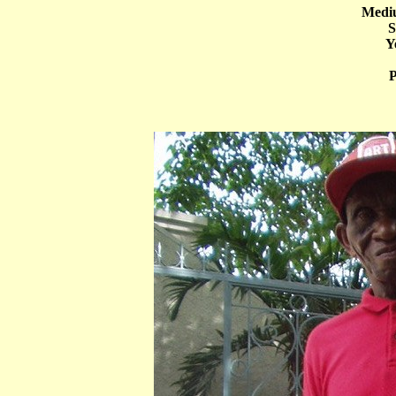
Mediu
S
Y
P