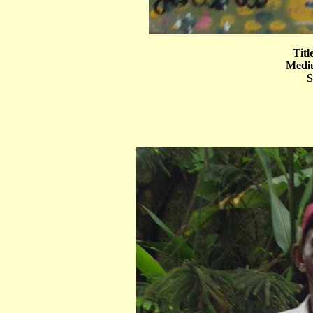
Titl
Mediu
S