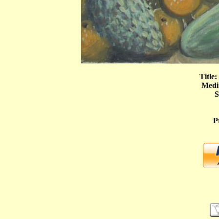
Title
Medi
S
P